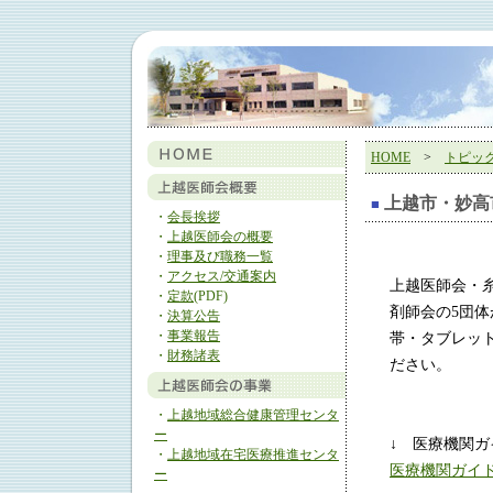
HOME
>
トピッ
上越市・妙高
■
・
会長挨拶
・
上越医師会の概要
・
理事及び職務一覧
・
アクセス/交通案内
上越医師会・
・
定款
(PDF)
剤師会の5団体
・
決算公告
・
事業報告
帯・タブレッ
・
財務諸表
ださい。
・
上越地域総合健康管理センタ
ー
↓ 医療機関ガ
・
上越地域在宅医療推進センタ
医療機関ガイド
ー