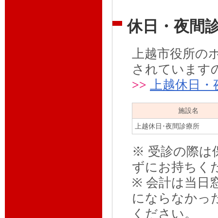
休日・夜間
上越市役所の
されています
>>
上越休日・
施設名
上越休日･夜間診療所
※ 受診の際
ずにお持ちく
※ 会計は当
にならなかっ
ください。