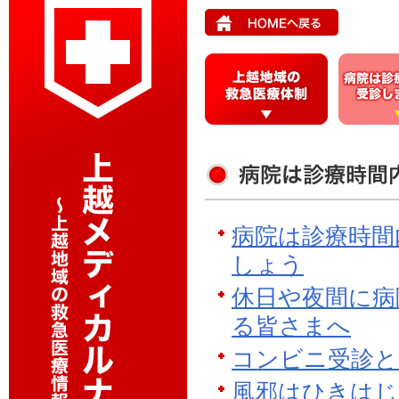
上
病
越
院
地
は
域
診
の
療
救
時
急
間
医
内
療
に
病院は診療時間
体
受
制
診
しょう
し
ま
休日や夜間に病
し
る皆さまへ
ょ
う
コンビニ受診と
風邪はひきはじ